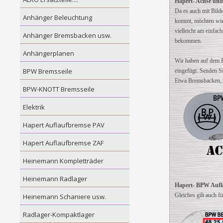
Hapert- Achse un
Da es auch mit Bild
Anhänger Beleuchtung
kommt, möchten wir 
vielleicht am einfac
Anhänger Bremsbacken usw.
bekommen.
Anhängerplanen
Wir haben auf dem B
BPW Bremsseile
eingefügt. Senden Si
Etwa Bremsbacken, Z
BPW-KNOTT Bremsseile
Elektrik
Hapert Auflaufbremse PAV
Hapert Auflaufbremse ZAF
Heinemann Kompletträder
Heinemann Radlager
Hapert- BPW Aufl
Gleiches gilt auch f
Heinemann Schaniere usw.
Radlager-Kompaktlager