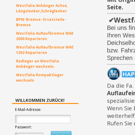
Westfalia Anhänger Achse,
Seite.
Längslenker,Schräglenker
✔Westfa
BPW-Bremse- Ersatzteile-
Bremse
Bei uns fi
Westfalia Auflaufbremse WAE
Ihren West
2000 Reparieren
Deichselho
Westfalia Auflaufbremse WAE
bzw. Fahrz
1202 Reparieren
Sprechen S
Radlager an Westfalia
Anhänger wechseln.
Westfalia Kompaktlager
wechseln
Da die Fa.
Auflaufei
spezialisie
WILLKOMMEN ZURÜCK!
Wenn Sie 
E-Mail-Adresse:
weiterhelf
Rufen Sie
Passwort: