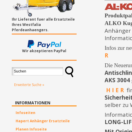
Produktpal
Ihr Lieferant fuer alle Ersatzteile
ALKO Kuge
Ihres Westfalia
Anhänger 
Pferdeanhaengers.
Informati
Infos zur n
Wir akzeptieren PayPal
R
Die Neuerun
Antischli
AKS 3004
Erweiterte Suche »
H I E R
f
Sicherhei
INFORMATIONEN
selber zu
Infoseiten
Informati
LONG-LIF
Hapert Anhänger Ersatzteile
Planen Infoseite
Mit Origi