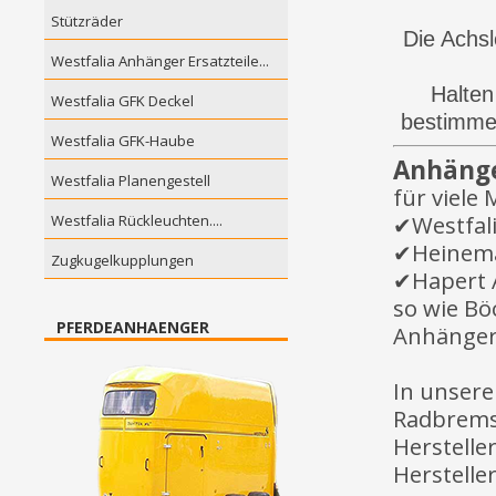
Stützräder
Die Achsl
Westfalia Anhänger Ersatzteile...
Halten
Westfalia GFK Deckel
bestimmen
Westfalia GFK-Haube
Anhänge
Westfalia Planengestell
für viele 
✔Westfali
Westfalia Rückleuchten....
✔Heinema
Zugkugelkupplungen
✔Hapert A
so wie B
PFERDEANHAENGER
Anhänger
In unsere
Radbrems
Herstelle
Herstelle