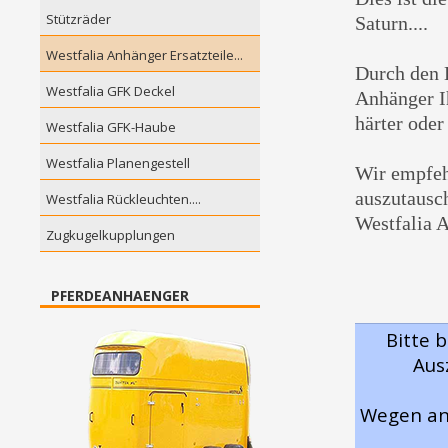
Stützräder
Saturn....
Westfalia Anhänger Ersatzteile...
Durch den 
Westfalia GFK Deckel
Anhänger I
härter oder
Westfalia GFK-Haube
Westfalia Planengestell
Wir empfeh
auszutausch
Westfalia Rückleuchten....
Westfalia 
Zugkugelkupplungen
PFERDEANHAENGER
Bitte b
Aus
Wegen and